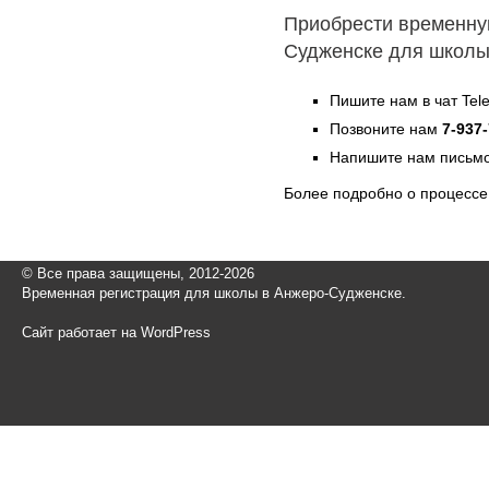
Приобрести временну
Судженске для школ
Пишите нам в чат Te
Позвоните нам
7-937
Напишите нам письмо
Более подробно о процессе
© Все права защищены, 2012-2026
Временная регистрация для школы в Анжеро-Судженске.
Сайт работает на WordPress